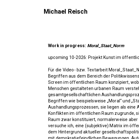
Michael Reisch
Work in progress:
Moral_Staat_Norm
upcoming 10-2026: Projekt Kunst im öffent
Für die Video- bzw. Textarbeit Moral_Staa
Begriffen aus dem Bereich der Politikwissensc
Screen im öffentlichen Raum konzipiert, wobei
Menschen gestalteten urbanen Raum verstehe
gesamtgesellschaftlichen Aushandlungsproz
Begriffen wie beispielsweise „Moral“ und „Sta
Aushandlungsprozessen, sie liegen als eine 
Konflikten im öffentlichen Raum zugrunde, sie
Raum zwar konstituiert, normalerweise aber d
versuche ich, eine (subjektive) Matrix im ö
dem Hintergrund aktueller gesellschaftspolit
mit demokratiefeindlichen Bewegungen, Auto