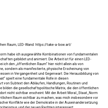
lichen Raum, LED-Wand:
https://take-a-bow.art/
t_Norm habe ich ausgewählte Kombinationen von fundamentalen
haften gebildet und animiert. Die Arbeit ist für einen LED-
 ich den „öffentlichen Raum“ hier nicht allein als von
, sondern als manifestierte, physische Erscheinung von
essen in Vergangenheit und Gegenwart. Die Herausbildung von
at“ spielt eine fundamentale Rolle in diesen
Art von Subtext den Abläufen, Handlungen, Routinen und
 bilden die gesellschaftspolitische Matrix, die den öffentlichen
ort nicht sichtbar erscheint. Mit der Arbeit Moral_Staat_Norm
ffentlichen Raum sichtbar zu machen, was mich insbesondere vor
ischer Konflikte wie der Demokratie in der Auseinandersetzung
ritarismus und der neuen Rechten interessiert.